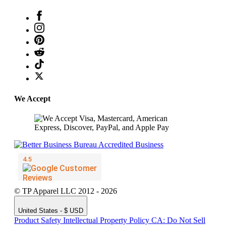
We Accept
© TP Apparel LLC 2012 - 2026
United States - $ USD
Product Safety
Intellectual Property Policy
CA: Do Not Sell