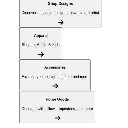
Shop Designs
Discover a classic design or new favorite artist
Apparel
Shop for Adults & Kids
Accessories
Express yourself with stickers and more
Home Goods
Decorate with pillows, tapestries, and more