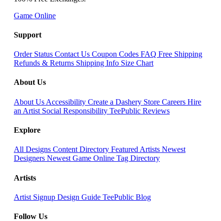
Game Online
Support
Order Status
Contact Us
Coupon Codes
FAQ
Free Shipping
Refunds & Returns
Shipping Info
Size Chart
About Us
About Us
Accessibility
Create a Dashery Store
Careers
Hire
an Artist
Social Responsibility
TeePublic Reviews
Explore
All Designs
Content Directory
Featured Artists
Newest
Designers
Newest Game Online
Tag Directory
Artists
Artist Signup
Design Guide
TeePublic Blog
Follow Us