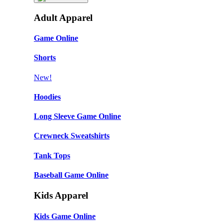
Adult Apparel
Game Online
Shorts
New!
Hoodies
Long Sleeve Game Online
Crewneck Sweatshirts
Tank Tops
Baseball Game Online
Kids Apparel
Kids Game Online