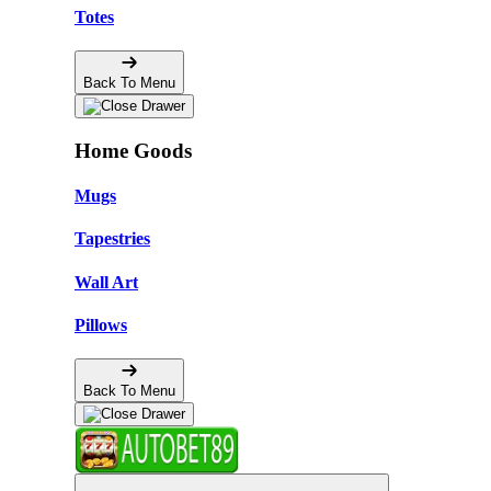
Totes
Back To Menu
Home Goods
Mugs
Tapestries
Wall Art
Pillows
Back To Menu