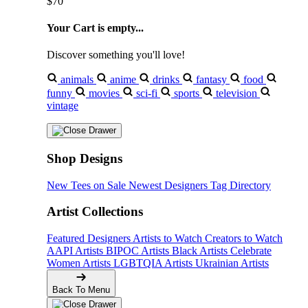
$70
Your Cart is empty...
Discover something you'll love!
animals
anime
drinks
fantasy
food
funny
movies
sci-fi
sports
television
vintage
Shop Designs
New Tees on Sale
Newest Designers
Tag Directory
Artist Collections
Featured Designers
Artists to Watch
Creators to Watch
AAPI Artists
BIPOC Artists
Black Artists
Celebrate
Women Artists
LGBTQIA Artists
Ukrainian Artists
Back To Menu