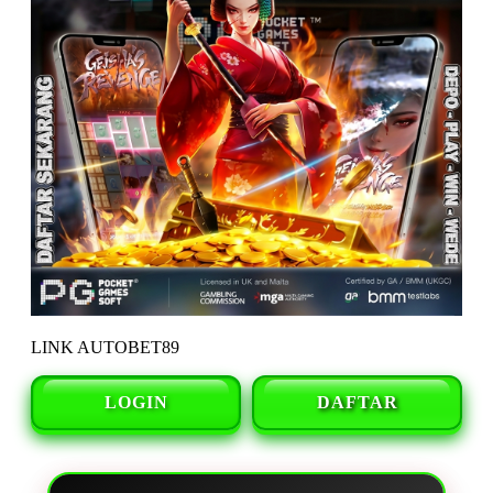
LINK AUTOBET89
LOGIN
DAFTAR