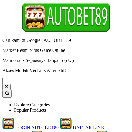
Cari kami di Google : AUTOBET89
Market Resmi Situs Game Online
Main Gratis Sepuasnya Tanpa Top Up
Akses Mudah Via Link Alternatif!
Explore Categories
Popular Products
LOGIN AUTOBET89
DAFTAR LINK